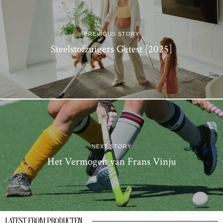
PREVIOUS STORY
Steelstofzuigers Getest [2025]
NEXT STORY
Het Vermogen van Frans Vinju
LATEST FROM PRODUCTEN