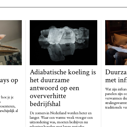
Adiabatische koeling is
Duurz
ays op
het duurzame
met inf
antwoord op een
Wat zijn infra
oververhitte
panelen zijn e
 hoe je je
verwarmen die
n
bedrijfshal
stralingswarmte
resenteren,
traditionele v
schijnlijk al
De zomers in Nederland worden heter en
langer. Waar een warme week vroeger een
uitzondering was, moeten bedrijven nu
rekening houden met lange periodes