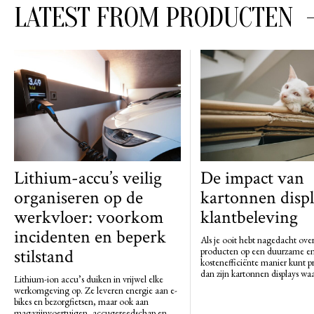
LATEST FROM PRODUCTEN
Lithium-accu’s veilig
De impact van
organiseren op de
kartonnen displ
werkvloer: voorkom
klantbeleving
incidenten en beperk
Als je ooit hebt nagedacht over
stilstand
producten op een duurzame e
kostenefficiënte manier kunt p
dan zijn kartonnen displays waar
Lithium-ion accu’s duiken in vrijwel elke
werkomgeving op. Ze leveren energie aan e-
bikes en bezorgfietsen, maar ook aan
magazijnvoertuigen, accugereedschap en