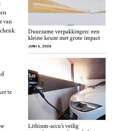
t
den
r van
eschenk
Duurzame verpakkingen: een
kleine keuze met grote impact
JUNI 5, 2026
nd
er te
uw
Lithium-accu’s veilig