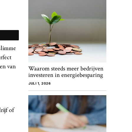
 slimme
rfect
len van
Waarom steeds meer bedrijven
investeren in energiebesparing
JULI 1, 2026
ijf of