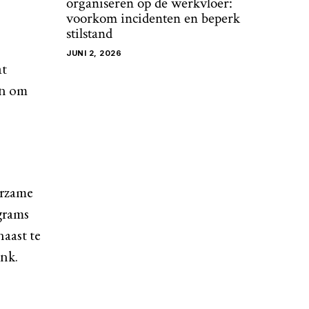
organiseren op de werkvloer:
voorkom incidenten en beperk
stilstand
JUNI 2, 2026
at
en om
urzame
grams
naast te
enk.