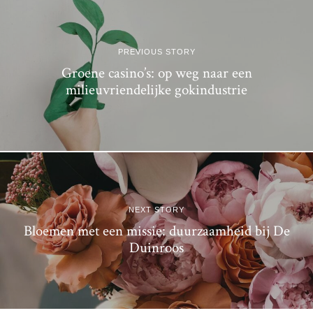
PREVIOUS STORY
Groene casino’s: op weg naar een
milieuvriendelijke gokindustrie
NEXT STORY
Bloemen met een missie: duurzaamheid bij De
Duinroos