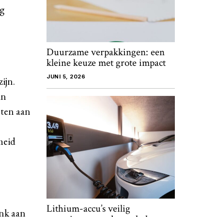
ig
Duurzame verpakkingen: een
kleine keuze met grote impact
JUNI 5, 2026
ijn.
an
nten aan
heid
Lithium-accu’s veilig
enk aan