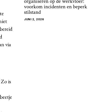
organiseren op de werkvloer:
voorkom incidenten en beperk
stilstand
te
JUNI 2, 2026
niet
 bereid
ed
n via
 Zo is
beetje