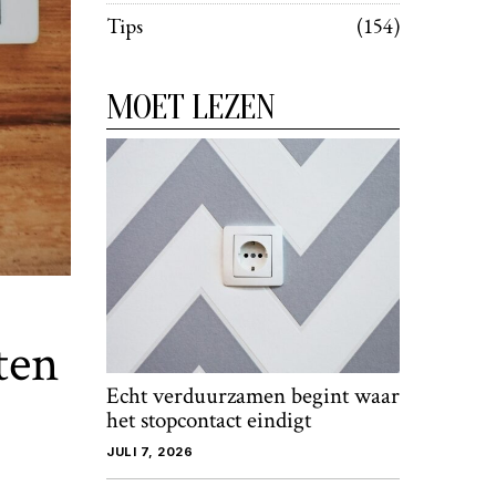
Tips
154
MOET LEZEN
ten
Echt verduurzamen begint waar
het stopcontact eindigt
JULI 7, 2026