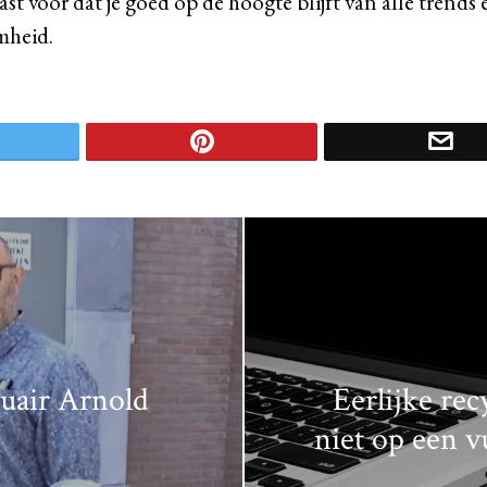
st voor dat je goed op de hoogte blijft van alle trends 
mheid.
uair Arnold
Eerlijke re
niet op een v