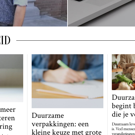
ID
Duurza
begint 
 meer
die je 
Duurzame
teren
verpakkingen: een
ring
Duurzaam leve
is. Veel mense
kleine keuze met grote
veranderingen 