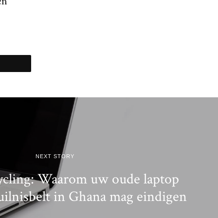
en
NEXT STORY
cycling: Waarom uw oude laptop
uilnisbelt in Ghana mag eindigen