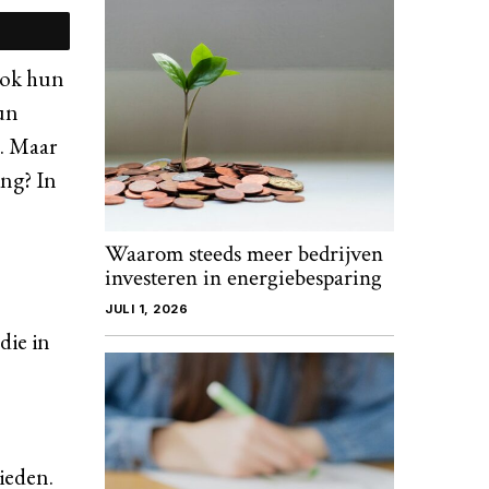
ook hun
un
d. Maar
ing? In
Waarom steeds meer bedrijven
investeren in energiebesparing
JULI 1, 2026
die in
ieden.