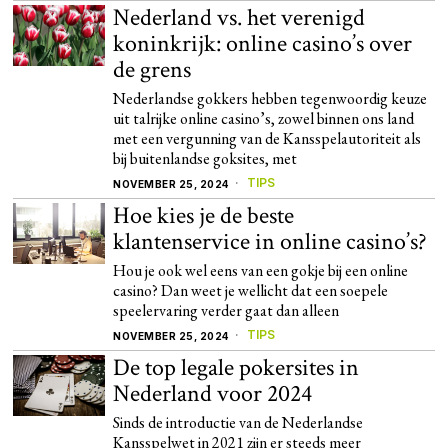
Nederland vs. het verenigd
koninkrijk: online casino’s over
de grens
Nederlandse gokkers hebben tegenwoordig keuze
uit talrijke online casino’s, zowel binnen ons land
met een vergunning van de Kansspelautoriteit als
bij buitenlandse goksites, met
TIPS
NOVEMBER 25, 2024
Hoe kies je de beste
klantenservice in online casino’s?
Hou je ook wel eens van een gokje bij een online
casino? Dan weet je wellicht dat een soepele
speelervaring verder gaat dan alleen
TIPS
NOVEMBER 25, 2024
De top legale pokersites in
Nederland voor 2024
Sinds de introductie van de Nederlandse
Kansspelwet in 2021 zijn er steeds meer