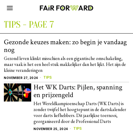
TIPS
- PAGE 7
Gezonde keuzes maken: zo begin je vandaag
nog
Gezond leven klinkt misschien als een gigantische omschakeling,
maar vaak is het een heel stuk makkelijker dan het lijkt. Het zijn de
kleine veranderingen
TIPS
NOVEMBER 27, 2024
Het WK Darts: Pijlen, spanning
en prijzengeld
Het Wereldkampioenschap Darts (WK Darts) is
zonder twijfel het hoogtepunt in de dartskalender
voor darts liefhebbers. Dit jaarlijkse toernooi,
georganiseerd door de Professional Darts
TIPS
NOVEMBER 25, 2024